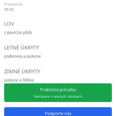
Frekvencia
33-42
LOV
z povrchu pôdy
LETNÉ ÚKRYTY
podkrovia a jaskyne
ZIMNÉ ÚKRYTY
jaskyne a štôlne
Praktická príručka
Netopiere v lesných stavbách
Podporte nás