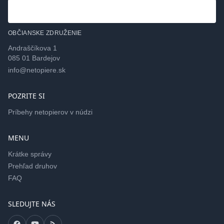
OBČIANSKE ZDRUŽENIE
Andraščíkova 1
085 01 Bardejov
info@netopiere.sk
POZRITE SI
Príbehy netopierov v núdzi
MENU
Krátke správy
Prehľad druhov
FAQ
SLEDUJTE NÁS