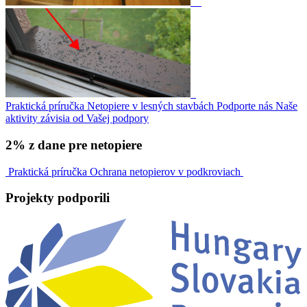
Praktická príručka
Netopiere v lesných stavbách
Podporte nás
Naše
aktivity závisia od Vašej podpory
2% z dane pre netopiere
Praktická príručka
Ochrana netopierov v podkroviach
Projekty
podporili