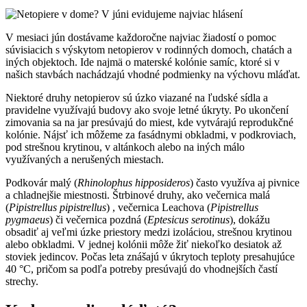
V mesiaci jún dostávame každoročne najviac žiadostí o pomoc
súvisiacich s výskytom netopierov v rodinných domoch, chatách a
iných objektoch. Ide najmä o materské kolónie samíc, ktoré si v
našich stavbách nachádzajú vhodné podmienky na výchovu mláďat.
Niektoré druhy netopierov sú úzko viazané na ľudské sídla a
pravidelne využívajú budovy ako svoje letné úkryty. Po ukončení
zimovania sa na jar presúvajú do miest, kde vytvárajú reprodukčné
kolónie. Nájsť ich môžeme za fasádnymi obkladmi, v podkroviach,
pod strešnou krytinou, v altánkoch alebo na iných málo
využívaných a nerušených miestach.
Podkovár malý (
Rhinolophus hipposideros
) často využíva aj pivnice
a chladnejšie miestnosti. Štrbinové druhy, ako večernica malá
(
Pipistrellus
pipistrellus
) , večernica Leachova (
Pipistrellus
pygmaeus
) či večernica pozdná (
Eptesicus serotinus
), dokážu
obsadiť aj veľmi úzke priestory medzi izoláciou, strešnou krytinou
alebo obkladmi. V jednej kolónii môže žiť niekoľko desiatok až
stoviek jedincov. Počas leta znášajú v úkrytoch teploty presahujúce
40 °C, pričom sa podľa potreby presúvajú do vhodnejších častí
strechy.