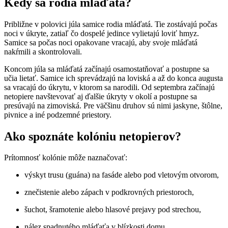
Kedy sa rodia mláďatá?
Približne v polovici júla samice rodia mláďatá. Tie zostávajú počas
noci v úkryte, zatiaľ čo dospelé jedince vylietajú loviť hmyz.
Samice sa počas noci opakovane vracajú, aby svoje mláďatá
nakŕmili a skontrolovali.
Koncom júla sa mláďatá začínajú osamostatňovať a postupne sa
učia lietať. Samice ich sprevádzajú na loviská a až do konca augusta
sa vracajú do úkrytu, v ktorom sa narodili. Od septembra začínajú
netopiere navštevovať aj ďalšie úkryty v okolí a postupne sa
presúvajú na zimoviská. Pre väčšinu druhov sú nimi jaskyne, štôlne,
pivnice a iné podzemné priestory.
Ako spoznáte kolóniu netopierov?
Prítomnosť kolónie môže naznačovať:
výskyt trusu (guána) na fasáde alebo pod vletovým otvorom,
znečistenie alebo zápach v podkrovných priestoroch,
šuchot, šramotenie alebo hlasové prejavy pod strechou,
nález spadnutého mláďaťa v blízkosti domu.