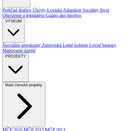
Prehľad druhov
Úkryty
Loviská
Adaptácie
Sociálny život
Ohrozenie a legislatíva
Guáno ako hnojivo
VÝSKUM
Špeciálne prieskumy
Zimoviská
Letné kolónie
Lovné biotopy
Mapovanie území
PROJEKTY
Malé členské projekty
MČP 2016
MČP 2015
MČP 2013