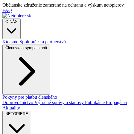
Občianske združenie zamerané na ochranu a výskum netopierov
FAQ
O NÁS
Kto sme
Spolupráca a partnerstvá
Členovia a sympatizanti
Pokyny pre platbu členského
Dobrovoľníctvo
Výročné správy a stanovy
Publikácie
Propagácia
Aktuality
NETOPIERE