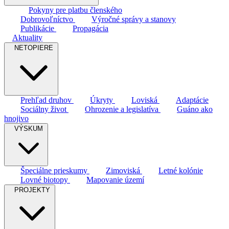
Pokyny pre platbu členského
Dobrovoľníctvo
Výročné správy a stanovy
Publikácie
Propagácia
Aktuality
NETOPIERE
Prehľad druhov
Úkryty
Loviská
Adaptácie
Sociálny život
Ohrozenie a legislatíva
Guáno ako
hnojivo
VÝSKUM
Špeciálne prieskumy
Zimoviská
Letné kolónie
Lovné biotopy
Mapovanie území
PROJEKTY