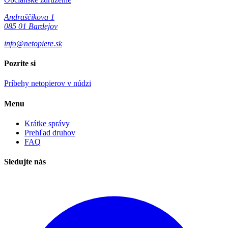
Andraščíkova 1
085 01 Bardejov
info@netopiere.sk
Pozrite si
Príbehy netopierov v núdzi
Menu
Krátke správy
Prehľad druhov
FAQ
Sledujte nás