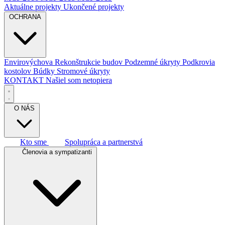
Aktuálne projekty
Ukončené projekty
OCHRANA
Envirovýchova
Rekonštrukcie budov
Podzemné úkryty
Podkrovia
kostolov
Búdky
Stromové úkryty
KONTAKT
Našiel som netopiera
O NÁS
Kto sme
Spolupráca a partnerstvá
Členovia a sympatizanti