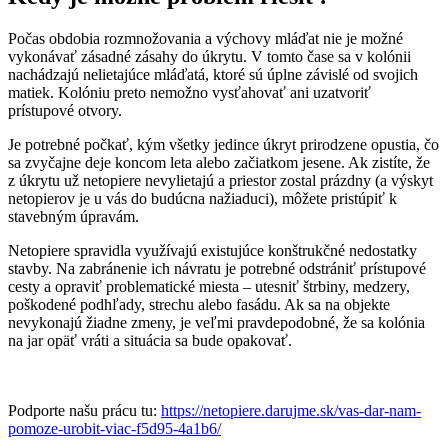
Počas obdobia rozmnožovania a výchovy mláďat nie je možné
vykonávať zásadné zásahy do úkrytu. V tomto čase sa v kolónii
nachádzajú nelietajúce mláďatá, ktoré sú úplne závislé od svojich
matiek. Kolóniu preto nemožno vysťahovať ani uzatvoriť
prístupové otvory.
Je potrebné počkať, kým všetky jedince úkryt prirodzene opustia, čo
sa zvyčajne deje koncom leta alebo začiatkom jesene. Ak zistíte, že
z úkrytu už netopiere nevylietajú a priestor zostal prázdny (a výskyt
netopierov je u vás do budúcna nažiaduci), môžete pristúpiť k
stavebným úpravám.
Netopiere spravidla využívajú existujúce konštrukčné nedostatky
stavby. Na zabránenie ich návratu je potrebné odstrániť prístupové
cesty a opraviť problematické miesta – utesniť štrbiny, medzery,
poškodené podhľady, strechu alebo fasádu. Ak sa na objekte
nevykonajú žiadne zmeny, je veľmi pravdepodobné, že sa kolónia
na jar opäť vráti a situácia sa bude opakovať.
Podporte našu prácu tu:
https://netopiere.darujme.sk/vas-dar-nam-
pomoze-urobit-viac-f5d95-4a1b6/